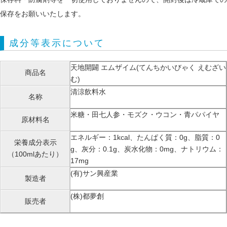
保存をお願いいたします。
成分等表示について
天地開闢 エムザイム(てんちかいびゃく えむざい
商品名
む)
清涼飲料水
名称
米糖・田七人参・モズク・ウコン・青パパイヤ
原材料名
エネルギー：1kcal、たんぱく質：0g、脂質：0
栄養成分表示
g、灰分：0.1g、炭水化物：0mg、ナトリウム：
（100mlあたり）
17mg
(有)サン興産業
製造者
(株)都夢創
販売者