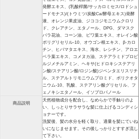
発酵エキス、(乳酸桿菌/サッカロミセス/ロドシュ
ードモナス)/(トウミツ/炭酸Ca/酵母エキス)発酵
液、オレンジ果皮油、ジココジモニウムクロリ
ド、クレアチン、エタノール、DPG、ダマスク
バラ花油、コーン油、ビワ葉エキス、オレイン酸
ポリグリセリル-10、オウゴン根エキス、β-カロ
チン、ヒバマタエキス、海水、レシチン、アロエ
ベラ葉エキス、コメヌカ油、ステアラミドプロピ
ルジメチルアミン、ヘキサ(ヒドロキシステアリ
ン酸/ステアリン酸/ロジン酸)ジペンタエリスリチ
ル、ステアルトリモニウムプロミド、ポリクオタ
ニウム-10、乳酸、ステアリン酸グリセリル、フ
ェノキシエタノール、イソプロパノール
天然植物成分を配合し、なめらかで手触りのよ
商品説明
い、しっとりサラサラな髪に仕上げるコンディシ
ョナーです。
洗髪後、髪の水分を軽く取り、適量を髪にていね
いになじませます。その後しっかりとすすぎ流し
て下さい。